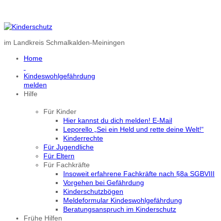
Kinder- und Jugendsorgentelefon: 0800 088 088 0
(kostenlos aus dem Festnetz)
im Landkreis Schmalkalden-Meiningen
Home
Kindeswohlgefährdung
melden
Hilfe
Für Kinder
Hier kannst du dich melden! E-Mail
Leporello „Sei ein Held und rette deine Welt!“
Kinderrechte
Für Jugendliche
Für Eltern
Für Fachkräfte
Insoweit erfahrene Fachkräfte nach §8a SGBVIII
Vorgehen bei Gefährdung
Kinderschutzbögen
Meldeformular Kindeswohlgefährdung
Beratungsanspruch im Kinderschutz
Frühe Hilfen